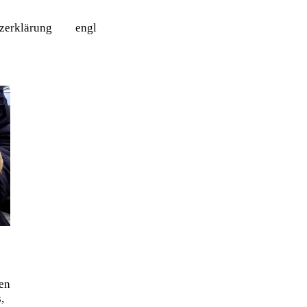
tzerklärung
engl
en
,