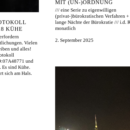
MIT (UN-)ORDNUNG
/// eine Serie zu eigenwilligen
(privat-)bürokratischen Verfahren +
OTOKOLL
lange Nächte der Bürokratie /// i.d. R
monatlich
28 KÜHE
erfordern
2. September 2025
tlichungen. Vielen
iben und alles!
otokoll
9:07A48771 und
. Es sind Kühe.
t sich am Hals.