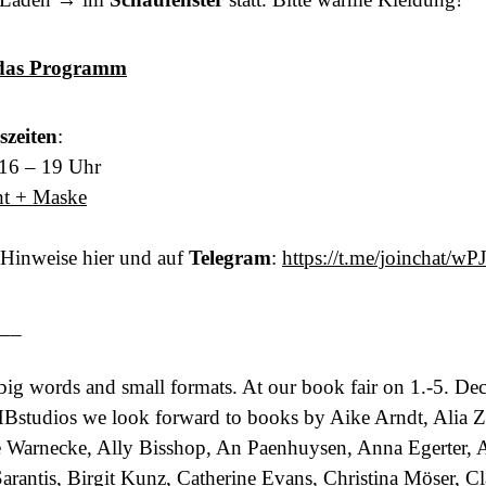
t das Programm
szeiten
:
16 – 19 Uhr
ht + Maske
 Hinweise hier und auf
Telegram
:
https://t.me/joinchat
__
big words and small formats. At our book fair on 1.-5. D
studios we look forward to books by Aike Arndt, Alia Z
e Warnecke, Ally Bisshop, An Paenhuysen, Anna Egerter,
arantis, Birgit Kunz, Catherine Evans, Christina Möser, Cl