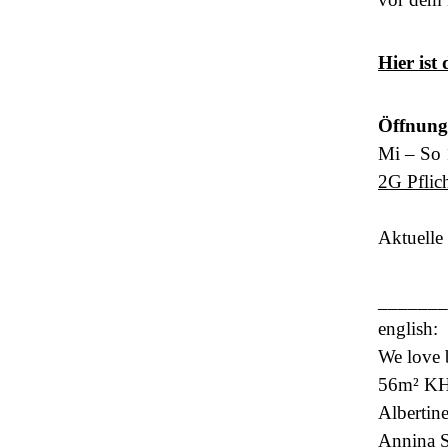
Hier is
Öffnung
Mi – So 
2G Pflic
Aktuelle
_______
english:
We love 
56m² KHB
Albertin
Annina S