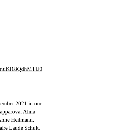
/wPJnuKl18QdhMTU0
ecember 2021 in our
apparova, Alina
 Anne Heilmann,
aire Laude Schult,