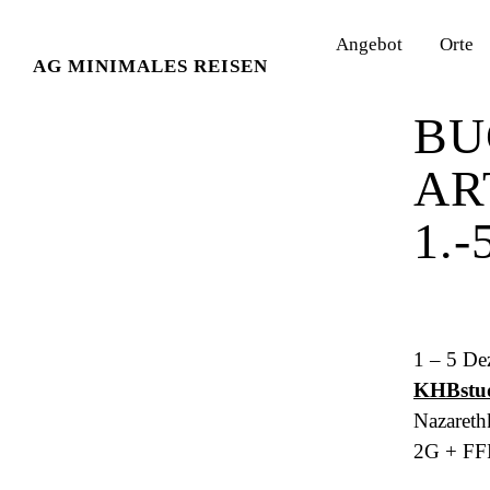
Angebot
Orte
AG MINIMALES REISEN
26. Nove
BU
AR
1.-
1 – 5 De
KHBstud
Nazareth
2G + FF