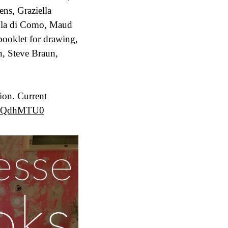
ns, Graziella
rula di Como, Maud
booklet for drawing,
n, Steve Braun,
ion. Current
l18QdhMTU0