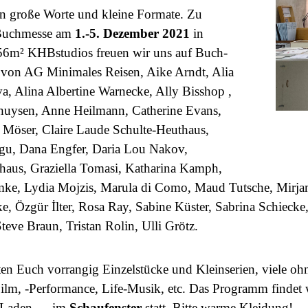
en große Worte und kleine Formate. Zu
 Buchmesse am
1.-5. Dezember 2021
in
56m² KHBstudios freuen wir uns auf Buch-
 von AG Minimales Reisen, Aike Arndt, Alia
a, Alina Albertine Warnecke, Ally Bisshop ,
uysen, Anne Heilmann, Catherine Evans,
a Möser, Claire Laude Schulte-Heuthaus,
u, Dana Engfer, Daria Lou Nakov,
haus, Graziella Tomasi, Katharina Kamph,
mke, Lydia Mojzis, Marula di Como, Maud Tutsche, Mirj
, Özgür İlter, Rosa Ray, Sabine Küster, Sabrina Schiecke, 
teve Braun, Tristan Rolin, Ulli Grötz.
en Euch vorrangig Einzelstücke und Kleinserien, viele ohn
Film, -Performance, Life-Musik, etc. Das Programm findet
 Laden → im
Schaufenster
statt. Bitte warme Kleidung!