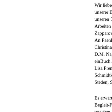
Wir lieb
unserer
unseren 
Arbeiten
Zapparov
An Paenh
Christin
D.M. Nag
einBuch.
Lisa Pre
Schmidtke
Steden, S
Es erwart
Begleit-
vor dem