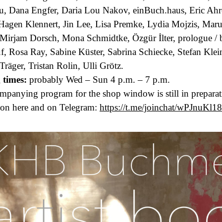
 Dana Engfer, Daria Lou Nakov, einBuch.haus, Eric Ahre
Hagen Klennert, Jin Lee, Lisa Premke, Lydia Mojzis, Ma
 Mirjam Dorsch, Mona Schmidtke, Özgür İlter, prologue / 
f, Rosa Ray, Sabine Küster, Sabrina Schiecke, Stefan Klei
Träger, Tristan Rolin, Ulli Grötz.
 times:
probably Wed – Sun 4 p.m. – 7 p.m.
mpanying program for the shop window is still in preparat
ion here and on Telegram:
https://t.me/joinchat/wPJnuK