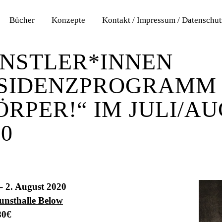
Bücher
Konzepte
Kontakt / Impressum / Datenschu
 2020
NSTLER*INNEN
SIDENZPROGRAMM
ÖRPER!“ IM JULI/A
20
 – 2. August 2020
unsthalle Below
80€