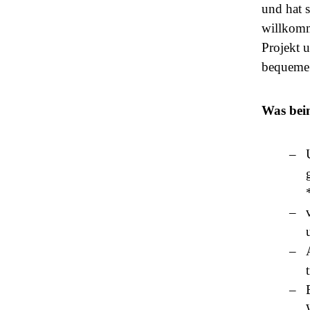
und hat 
willkomm
Projekt 
bequeme 
Was bein