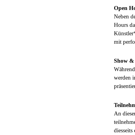
Open H
Neben de
Hours da
Künstler
mit perfo
Show &
Während 
werden i
präsenti
Teilneh
An diese
teilnehm
diesseits