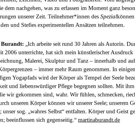
ie dem nachgehen, was zu erfassen im Moment ganz besond
rungen unserer Zeit. Teilnehmer*innen des
Spezial
können 
den und Stefies experimentellen Ansätzen teilnehmen.
 Burandt:
„Ich arbeite seit rund 30 Jahren als Autorin. Du
eit 2006 unterrichte, hat sich mein künstlerischer Ausdruck
Zeichnung, Malerei, Skulptur und Tanz – innerhalb und au
Körpergrenzen – immer mehr Raum genommen. In einige
ufigen Yogapfads wird der Körper als Tempel der Seele bez
eit und liebenswürdiger Pflege begegnen sollten. Mit ih
 die wir gekommen sind, wahr. Wir fühlen, schmecken, rie
urch unseren Körper können wir unserer Seele; unserem G
n; unser sog. „wahres Selbst“ entfalten. Körper und Geist 
; beeinflussen sich gegenseitig.“
martinaburandt.de