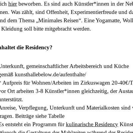
sich
hier
beworben. Es sind auch Künstler*innen in der Neb
en. Was zählt, sind Offenheit, Experimentierfreude und da
und dem Thema „Minimales Reisen“. Eine Yogamatte, Woll
Kleidung soll bitte mitgebracht werden.
haltet die Residency?
Unterkunft, gemeinschaftlicher Arbeitsbereich und Küche
gemäß
kunsthallebelow.de/aufenthalte/
* Aufpreis für Wohnen/Arbeiten im
Zirkuswagen
20-40€/T
vor Ort arbeiten 3-8 Künstler*innen gleichzeitig, der Austau
unterstützt.
Anreise, Verpflegung, Unterkunft und Materialkosten sind
tragen. Beiträge siehe Tabelle
Es entsteht ein Programm für
kulinarische Residency
Künstl
Wunsch die Gestaltung der Mahlzeiten während der Residen