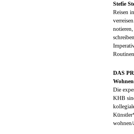
Stefie S
Reisen i
verreise
notieren
schreibe
Imperati
Routinen
DAS P
Wohnen 
Die expe
KHB sind
kollegia
Künstler*
wohnen/a