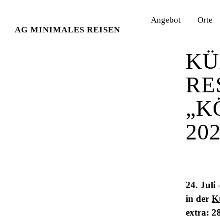
Angebot
Orte
AG MINIMALES REISEN
11. April
KÜ
RE
„K
20
24. Juli
in der
K
extra: 2