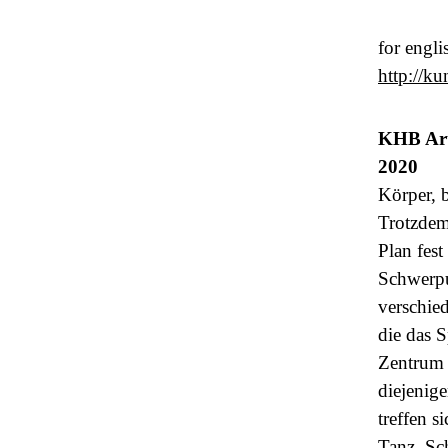
for engli
http://ku
KHB Arti
2020
Körper, 
Trotzdem
Plan fest
Schwerpu
verschied
die das 
Zentrum i
diejenig
treffen 
Tanz, Sc