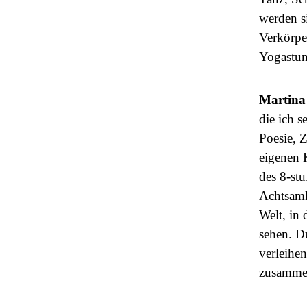
werden s
Verkörpe
Yogastun
Martina
die ich s
Poesie, 
eigenen 
des 8-st
Achtsamk
Welt, in
sehen. D
verleihe
zusammen