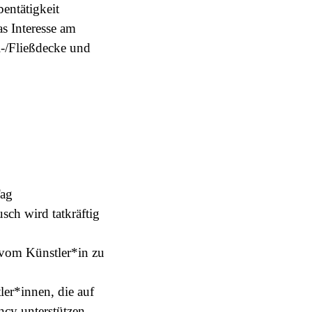
entätigkeit
s Interesse am
-/Fließdecke und
ag
sch wird tatkräftig
 vom Künstler*in zu
er*innen, die auf
cy unterstützen.