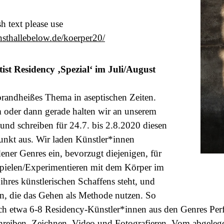
sh text please use
nsthallebelow.de/koerper20/
st Residency ‚Spezial‘ im Juli/August
brandheißes Thema in aseptischen Zeiten.
 oder dann gerade halten wir an unserem
 und schreiben für 24.7. bis 2.8.2020 diesen
nkt aus. Wir laden Künstler*innen
ener Genres ein, bevorzugt diejenigen, für
Spielen/Experimentieren mit dem Körper im
hres künstlerischen Schaffens steht, und
en, die das Gehen als Methode nutzen. So
sich etwa 6-8 Residency-Künstler*innen aus den Genres Per
hreiben, Zeichnen, Video und Fotografieren. Vom abgeleg