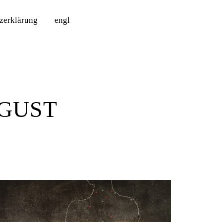
tzerklärung
engl
UGUST