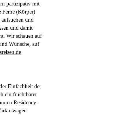
rn partizipativ mit
e Ferne (Körper)
e aufsuchen und
lesen und damit
t. Wir schauen auf
 und Wünsche, auf
sreisen.de
er Einfachheit der
h ein fruchtbarer
können Residency-
i Zirkuswagen