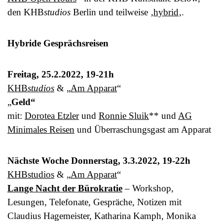
den KHB
studios
Berlin und teilweise ‚
hybrid
‚.
Hybride Gesprächsreisen
Freitag, 25.2.2022, 19-21h
KHB
studios
& „
Am Apparat
“
„
Geld“
mit:
Dorotea Etzler
und
Ronnie Sluik
** und
AG
Minimales Reisen
und Überraschungsgast am Apparat
Nächste Woche Donnerstag, 3.3.2022, 19-22h
KHBstudios
& „
Am Apparat
“
Lange Nacht der Bürokratie
– Workshop,
Lesungen, Telefonate, Gespräche, Notizen mit
Claudius Hagemeister, Katharina Kamph, Monika